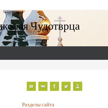
иколая Чудотврца
Разделы сайта