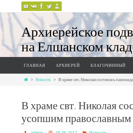
Перейти
к
содержимому
Архиерейское подв
на Елшанском клад
По благословению митрополита Саратов
Перейти
ГЛАВНАЯ
АРХИЕРЕЙ
БЛАГОЧИННЫЙ
к
содержимому
Главная
Новости
В храме свт. Николая состоялась панихи
В храме свт. Николая со
усопшим православным
admin
05.06.2017
Новости