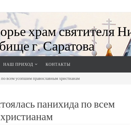
орье храм святителя Н
бище г. Саратова
ского и Вольского Игнатия
НАШ ПРИХОД
КОНТАКТЫ
да по всем усопшим православным христианам
стоялась панихида по всем
 христианам