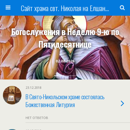
Сайт храма свт. Николая на Елшанском кладбище г. Саратова
Богослужения в Неделю 9-ю по
Пятидесятнице
02.08.2026
23.12.2018
В Свято-Никольском храме состоялась
Божественная Литургия
НЕТ ОТВЕТОВ